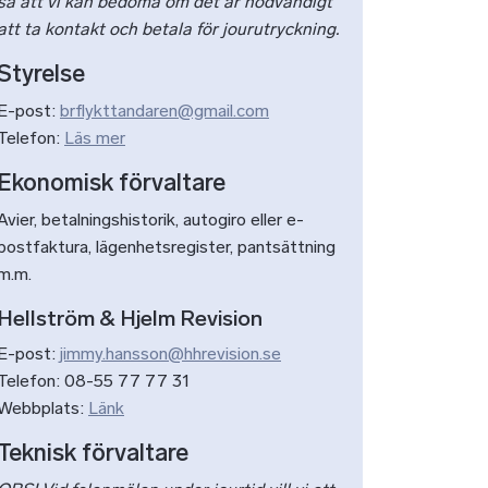
så att vi kan bedöma om det är nödvändigt
att ta kontakt och betala för jourutryckning.
Styrelse
E-post:
brflykttandaren@gmail.com
Telefon:
Läs mer
Ekonomisk förvaltare
Avier, betalningshistorik, autogiro eller e-
postfaktura, lägenhetsregister, pantsättning
m.m.
Hellström & Hjelm Revision
E-post:
jimmy.hansson@hhrevision.se
Telefon: 08-55 77 77 31
Webbplats:
Länk
Teknisk förvaltare