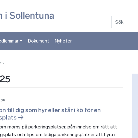
Hoppa till huvudinnehåll
 i Sollentuna
edlemmar
Dokument
Nyheter
kiv
025
025
n till dig som hyr eller står i kö för en
splats
 om moms på parkeringsplatser, påminnelse om rätt att
ngsplats och tips om lediga parkeringsplatser att hyra i