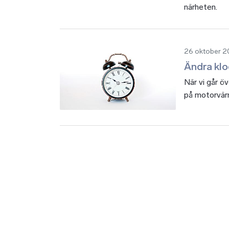
närheten.
26 oktober 
Ändra kl
När vi går öv
på motorvärm