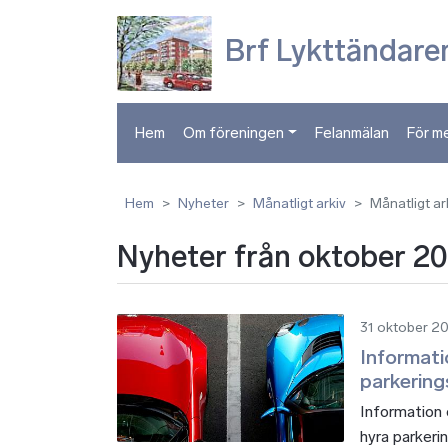
Brf Lykttändaren
Hem
Om föreningen
Felanmälan
För m
Hem
Nyheter
Månatligt arkiv
Månatligt ar
Nyheter från oktober 2
31 oktober 2
Informatio
parkering
Information
hyra parkeri