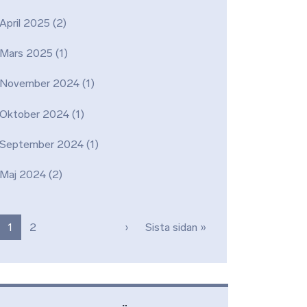
April 2025
(2)
Mars 2025
(1)
November 2024
(1)
Oktober 2024
(1)
September 2024
(1)
Maj 2024
(2)
Paginering
Nästa sida
Sista sidan
1
2
›
Sista sidan »