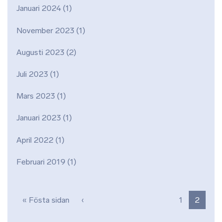
Januari 2024
(1)
November 2023
(1)
Augusti 2023
(2)
Juli 2023
(1)
Mars 2023
(1)
Januari 2023
(1)
April 2022
(1)
Februari 2019
(1)
Paginering
Första sidan
Föregående sida
« Fösta sidan
‹
1
2